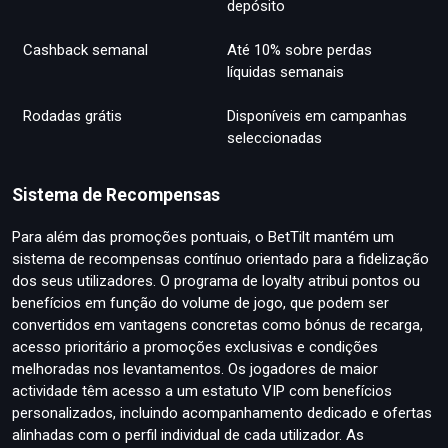
depósito
Cashback semanal
Até 10% sobre perdas
líquidas semanais
Rodadas grátis
Disponíveis em campanhas
seleccionadas
Sistema de Recompensas
Para além das promoções pontuais, o BetTilt mantém um
sistema de recompensas contínuo orientado para a fidelização
dos seus utilizadores. O programa de loyalty atribui pontos ou
benefícios em função do volume de jogo, que podem ser
convertidos em vantagens concretas como bónus de recarga,
acesso prioritário a promoções exclusivas e condições
melhoradas nos levantamentos. Os jogadores de maior
actividade têm acesso a um estatuto VIP com benefícios
personalizados, incluindo acompanhamento dedicado e ofertas
alinhadas com o perfil individual de cada utilizador. As