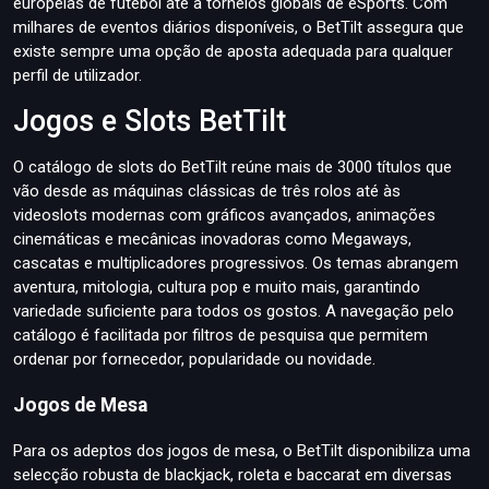
europeias de futebol até a torneios globais de eSports. Com
milhares de eventos diários disponíveis, o BetTilt assegura que
existe sempre uma opção de aposta adequada para qualquer
perfil de utilizador.
Jogos e Slots BetTilt
O catálogo de slots do BetTilt reúne mais de 3000 títulos que
vão desde as máquinas clássicas de três rolos até às
videoslots modernas com gráficos avançados, animações
cinemáticas e mecânicas inovadoras como Megaways,
cascatas e multiplicadores progressivos. Os temas abrangem
aventura, mitologia, cultura pop e muito mais, garantindo
variedade suficiente para todos os gostos. A navegação pelo
catálogo é facilitada por filtros de pesquisa que permitem
ordenar por fornecedor, popularidade ou novidade.
Jogos de Mesa
Para os adeptos dos jogos de mesa, o BetTilt disponibiliza uma
selecção robusta de blackjack, roleta e baccarat em diversas