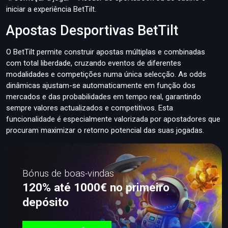
iniciar a experiência BetTilt.
Apostas Desportivas BetTilt
O BetTilt permite construir apostas múltiplas e combinadas
com total liberdade, cruzando eventos de diferentes
modalidades e competições numa única selecção. As odds
dinâmicas ajustam-se automaticamente em função dos
mercados e das probabilidades em tempo real, garantindo
sempre valores actualizados e competitivos. Esta
funcionalidade é especialmente valorizada por apostadores que
procuram maximizar o retorno potencial das suas jogadas.
Bónus de boas-vindas
120% até 1000€ no primeiro
depósito