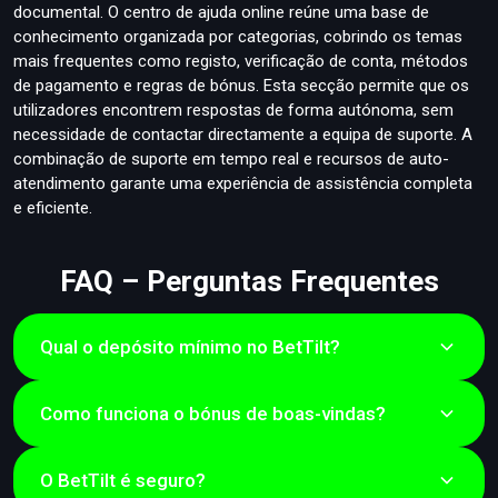
documental. O centro de ajuda online reúne uma base de
conhecimento organizada por categorias, cobrindo os temas
mais frequentes como registo, verificação de conta, métodos
de pagamento e regras de bónus. Esta secção permite que os
utilizadores encontrem respostas de forma autónoma, sem
necessidade de contactar directamente a equipa de suporte. A
combinação de suporte em tempo real e recursos de auto-
atendimento garante uma experiência de assistência completa
e eficiente.
FAQ – Perguntas Frequentes
Qual o depósito mínimo no BetTilt?
Como funciona o bónus de boas-vindas?
O depósito mínimo na plataforma BetTilt é de 10 euros 
para a maioria dos métodos de pagamento disponíveis, 
incluindo cartões de crédito/débito e e-wallets. Para 
O BetTilt é seguro?
O bónus de boas-vindas do BetTilt corresponde a 120% 